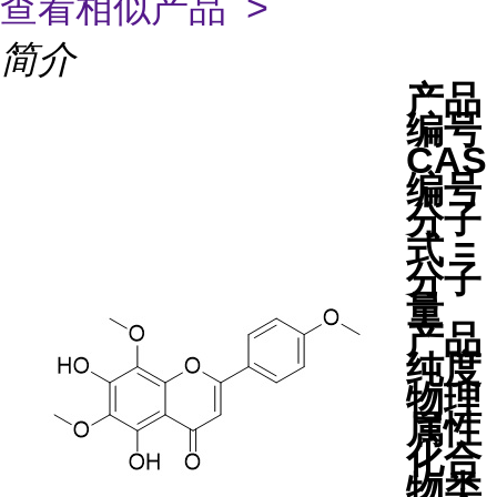
查看相似产品 >
简介
产品
编号
CAS
编号
分子
式 =
分子
量
产品
纯度
物理
属性
化合
物类