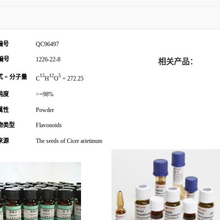
编号
QC96497
编号
1226-22-8
相关产品：
15
12
5
 = 分子量
C
H
O
= 272.25
纯度
>=98%
属性
Powder
物类型
Flavonoids
来源
The seeds of Cicer arietinum