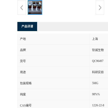
产品详请
产地
上海
品牌
钦诚生物
QC96497
货号
用途
科研实验
5MG
包装规格
98%%
纯度
1226-22-8
CAS编号