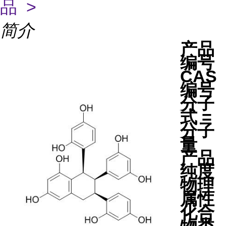
品 >
简介
产品
编号
CAS
编号
分子
式 =
分子
量
产品
纯度
物理
属性
化合