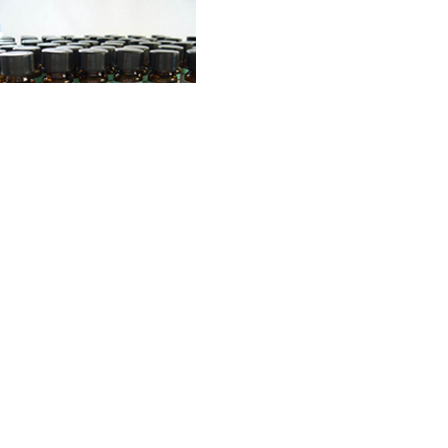
灰叶草素; 羟基鱼藤素
Tephrosin CAS:76-80-2