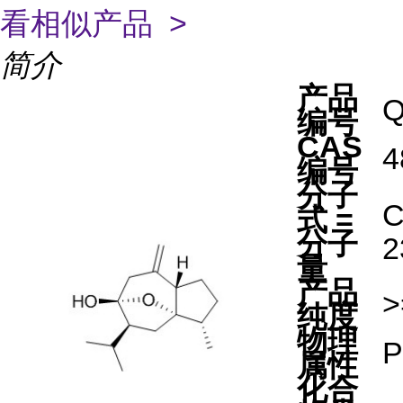
看相似产品 >
简介
产品
Q
编号
CAS
4
编号
分子
式 =
分子
2
量
产品
>
纯度
物理
P
属性
化合