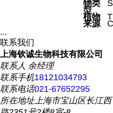
物类
S
型
植物
T
来源
C
...
联系我们
上海钦诚生物科技有限公司
联系人
余经理
联系手机
18121034793
联系电话
021-67652295
所在地址
上海市宝山区长江西
路2351号2楼8室-8