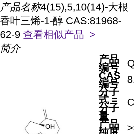
产品名称
4(15),5,10(14)-大根
香叶三烯-1-醇 CAS:81968-
62-9
查看相似产品 >
简介
产品
Q
编号
CAS
8
编号
分子
式 =
分子
量
产品
>
纯度