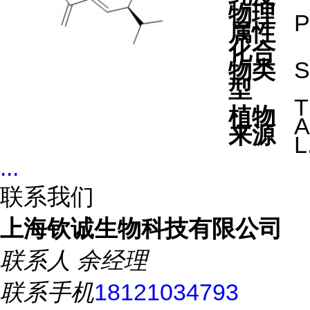
物理
P
属性
化合
物类
S
型
T
植物
A
来源
L
...
联系我们
上海钦诚生物科技有限公司
联系人
余经理
联系手机
18121034793