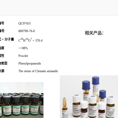
编号
QC97431
编号
869799-76-8
相关产品：
20
24
7
 = 分子量
C
H
O
= 376.4
纯度
>=98%
属性
Powder
物类型
Phenylpropanoids
来源
The stems of Clematis armandii