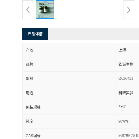
产品详请
产地
上海
品牌
钦诚生物
QC97431
货号
用途
科研实验
5MG
包装规格
98%%
纯度
869799-76-8
CAS编号