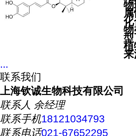
物
属
化
物
型
植
来
...
联系我们
上海钦诚生物科技有限公司
联系人
余经理
联系手机
18121034793
联系电话
021-67652295