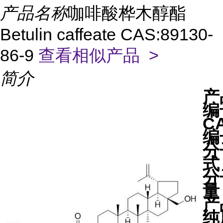
产品名称
咖啡酸桦木醇酯
Betulin caffeate CAS:89130-
86-9
查看相似产品 >
简介
产
编
C
编
分
式
分
量
产
纯