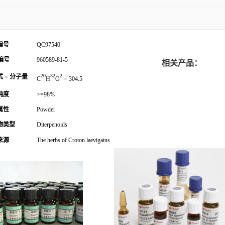
编号
QC97540
编号
960589-81-5
相关产品：
20
32
2
 = 分子量
C
H
O
= 304.5
纯度
>=98%
属性
Powder
物类型
Diterpenoids
来源
The herbs of Croton laevigatus