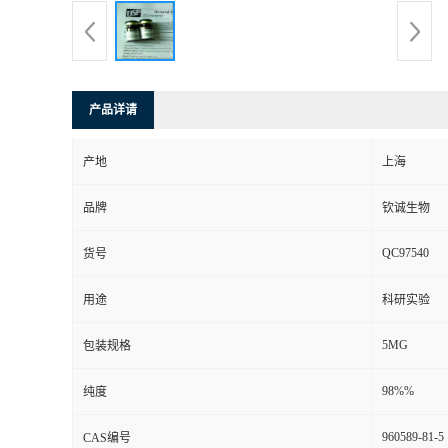
产品详请
产地
上海
品牌
钦诚生物
QC97540
货号
用途
科研实验
5MG
包装规格
98%%
纯度
960589-81-5
CAS编号