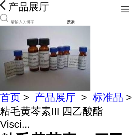
产品展厅
搜索
首页
>
产品展厅
>
标准品
>
粘毛黄芩素III 四乙酸酯
Visci...