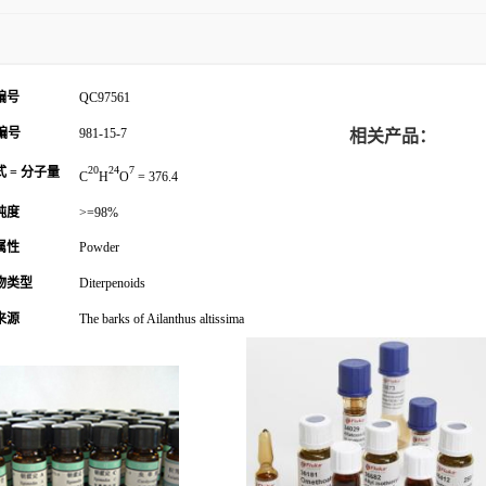
编号
QC97561
编号
981-15-7
相关产品：
20
24
7
 = 分子量
C
H
O
= 376.4
纯度
>=98%
属性
Powder
物类型
Diterpenoids
来源
The barks of Ailanthus altissima