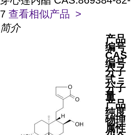
穿心莲内酯 CAS:869384-82-
7
查看相似产品 >
简介
产品
编号
CAS
编号
分子
式 =
分子
量
产品
纯度
物理
属性