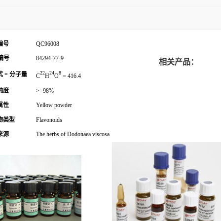
编号
QC96008
编号
84294-77-9
相关产品：
22
24
8
 = 分子量
C
H
O
= 416.4
纯度
>=98%
属性
Yellow powder
物类型
Flavonoids
来源
The herbs of Dodonaea viscosa