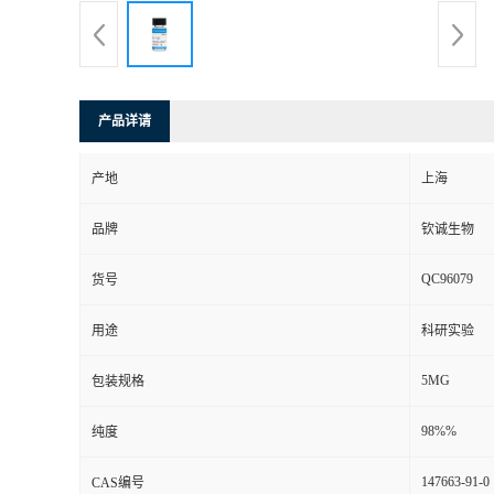
产品详请
产地
上海
品牌
钦诚生物
QC96079
货号
用途
科研实验
5MG
包装规格
98%%
纯度
147663-91-0
CAS编号