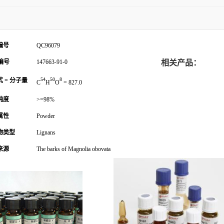
编号
QC96079
编号
147663-91-0
相关产品：
54
50
8
 = 分子量
C
H
O
= 827.0
纯度
>=98%
属性
Powder
物类型
Lignans
来源
The barks of Magnolia obovata