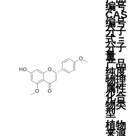
编号
CAS
编号
分子
式 =
分子
量
产品
纯度
物理
属性
化合
物类
型
植物
来源