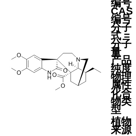
编号
CAS
编号
分子
式 =
分子
量
产品
纯度
物理
属性
化合
物类
型
植物
来源