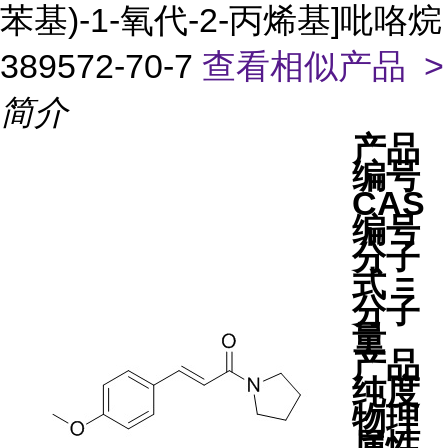
苯基)-1-氧代-2-丙烯基]吡咯烷
389572-70-7
查看相似产品 >
简介
产品
编号
CAS
编号
分子
式 =
分子
量
产品
纯度
物理
属性