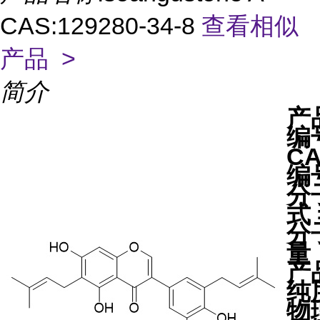
CAS:129280-34-8
查看相似
产品 >
简介
产
编
C
编
分
式 
分
量
产
纯
物