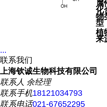
属
化
物
型
植
来
...
联系我们
上海钦诚生物科技有限公司
联系人
余经理
联系手机
18121034793
联系电话
021-67652295