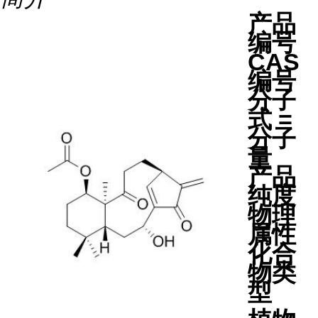
产品
编号
CAS
编号
分子
式 =
分子
量
产品
纯度
物理
属性
化合
物类
型