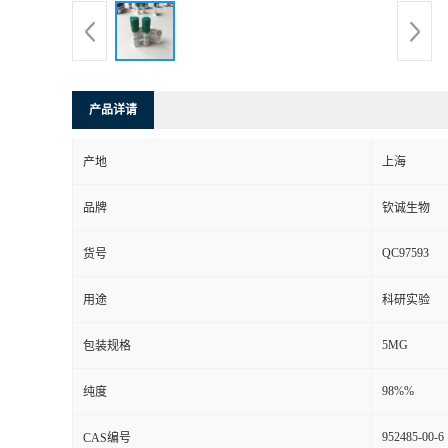
产品详请
产地
上海
品牌
钦诚生物
QC97593
货号
用途
科研实验
5MG
包装规格
98%%
纯度
952485-00-6
CAS编号