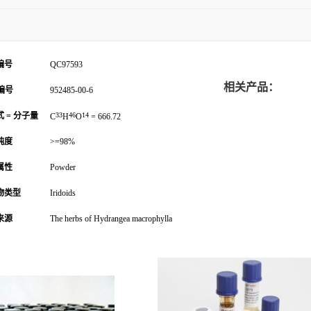
编号
QC97593
相关产品：
编号
952485-00-6
 = 分子量
33
46
14
C
H
O
= 666.72
纯度
>=98%
属性
Powder
物类型
Iridoids
来源
The herbs of Hydrangea macrophylla