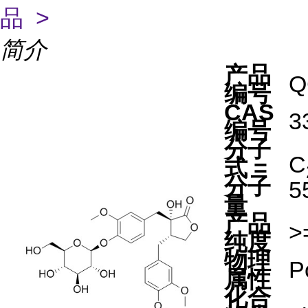
品 >
简介
产品
Q
编号
CAS
3
编号
分子
C
式 =
分子
5
量
产品
>
纯度
物理
P
属性
化合