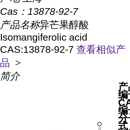
Cas：
13878-92-7
产品名称
异芒果醇酸
Isomangiferolic acid
CAS:13878-92-7
查看相似产
品 >
简介
产
编
C
编
分
式