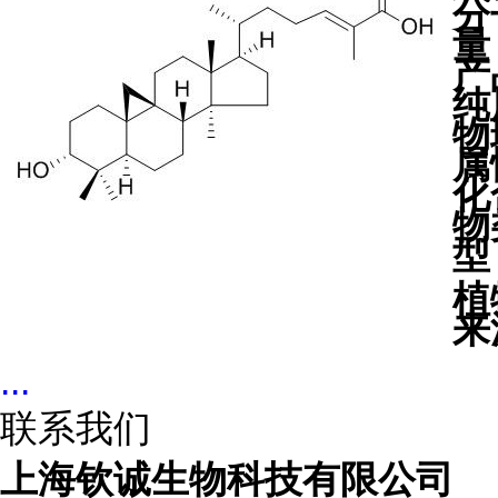
分
量
产
纯
物
属
化
物
型
植
来
...
联系我们
上海钦诚生物科技有限公司