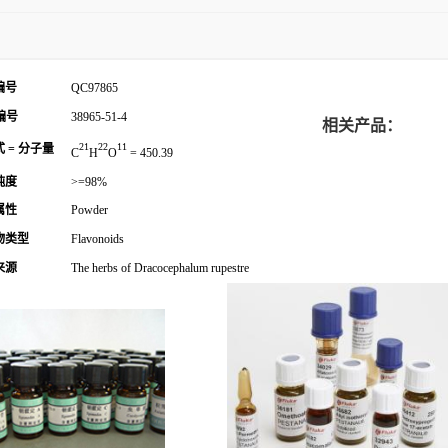
编号
QC97865
编号
38965-51-4
相关产品：
21
22
11
 = 分子量
C
H
O
= 450.39
纯度
>=98%
属性
Powder
物类型
Flavonoids
来源
The herbs of Dracocephalum rupestre