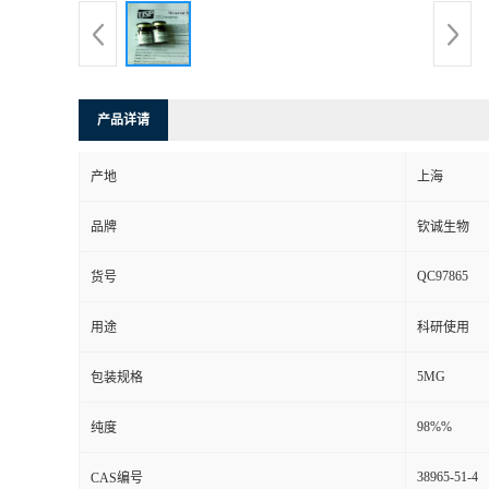
产品详请
产地
上海
品牌
钦诚生物
QC97865
货号
用途
科研使用
5MG
包装规格
98%%
纯度
38965-51-4
CAS编号