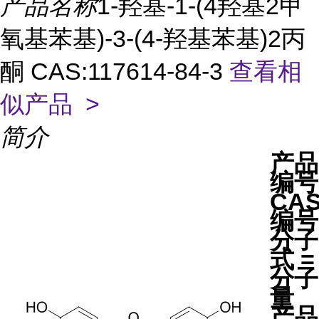
产品名称
1-羟基-1-(4羟基2甲
氧基苯基)-3-(4-羟基苯基)2丙
酮 CAS:117614-84-3
查看相
似产品 >
简介
产品
编号
CA
编号
分子
式 =
分子
量
产品