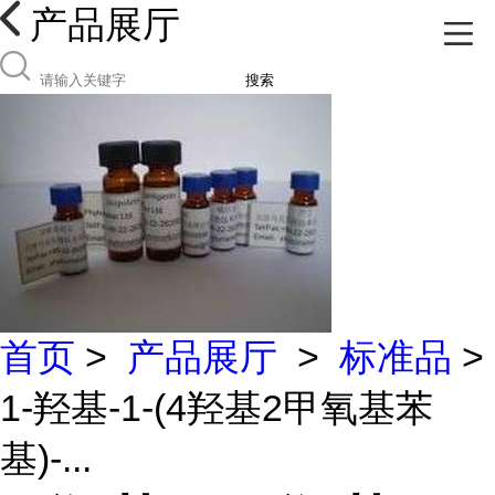
产品展厅
搜索
首页
>
产品展厅
>
标准品
>
1-羟基-1-(4羟基2甲氧基苯
基)-...