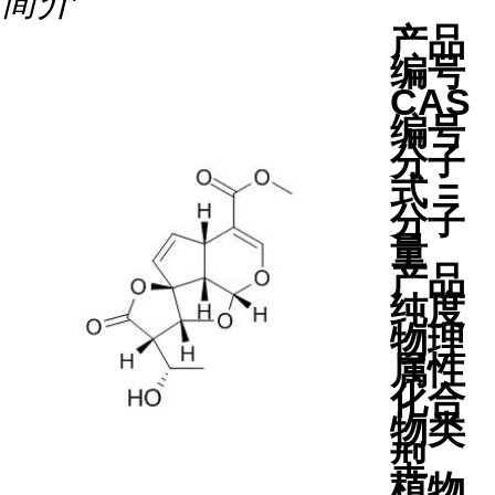
简介
产品
编号
CAS
编号
分子
式 =
分子
量
产品
纯度
物理
属性
化合
物类
型
植物