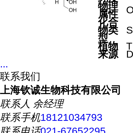
物理
O
属性
化合
物类
S
型
植物
T
来源
D
...
联系我们
上海钦诚生物科技有限公司
联系人
余经理
联系手机
18121034793
联系电话
021-67652295