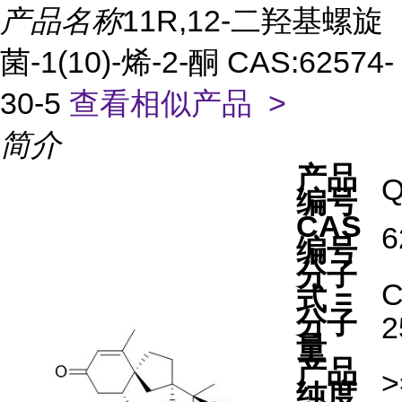
产品名称
11R,12-二羟基螺旋
菌-1(10)-烯-2-酮 CAS:62574-
30-5
查看相似产品 >
简介
产品
Q
编号
CAS
6
编号
分子
式 =
分子
2
量
产品
>
纯度