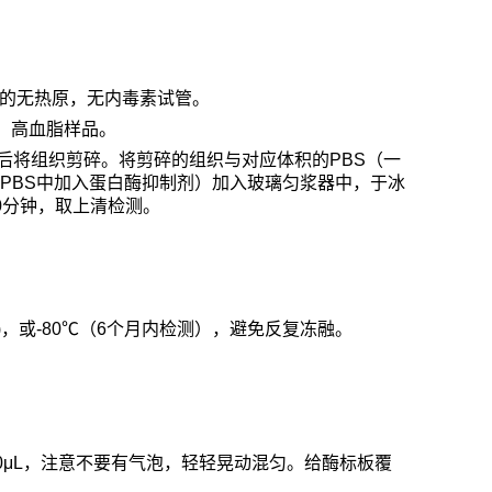
的无热原，无内毒素试管。
，高血脂样品。
后将组织剪碎。将剪碎的组织与对应体积的
PBS
（一
PBS
中加入蛋白酶抑制剂）加入玻璃匀浆器中，于冰
0
分钟，取上清检测。
)
，或
-80℃
（
6
个月内检测），避免反复冻融。
0μL
，注意不要有气泡，轻轻晃动混匀。给酶标板覆