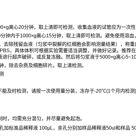
00×g
离心
20
分钟，取上清即可检测，收集血液的试管应为一次性
0
分钟内于
1000×g
离心
15
分钟，取上清即可检测。避免使用溶血
，去除残留血液（匀浆中裂解的红细胞会影响测量结果），称重
PBS
，具体体积可根据实验需要适当调整，并做好记录。推荐在
液进行超声破碎，或反复冻融。然后将匀浆液于
5000×g
离心
5~1
钟，除去杂质及细胞碎片。取上清检测。
测
不能及时检测，请按一次使用量分装，冻存于
-20℃(1
个月内检测
制时，均需充分混匀，并尽量避免起泡。
孔加标准品稀释液
100μL
，余孔分别加样品稀释液
50ul
和样品
5