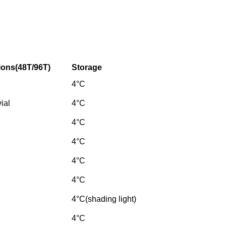
ions(48T/96T)
Storage
4°C
vial
4°C
4°C
4°C
4°C
4°C
4°C(shading light)
4°C