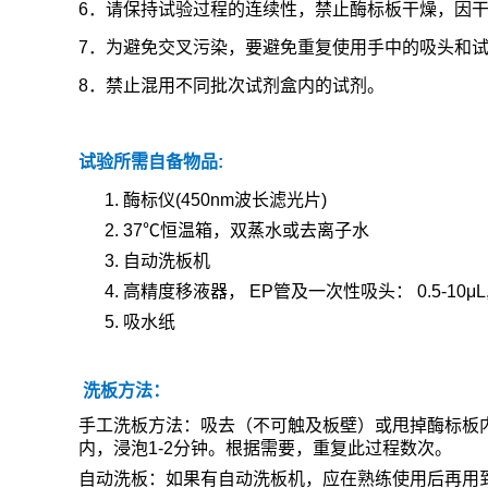
6
．请保持试验过程的连续性，禁止酶标板干燥，因
7
．为避免交叉污染，要避免重复使用手中的吸头和
8
．禁止混用不同批次试剂盒内的试剂。
试验所需自备物品
:
1.
酶标仪
(450nm
波长滤光片
)
2. 37
℃
恒温箱，双蒸水或去离子水
3.
自动洗板机
4.
高精度移液器，
EP
管及一次性吸头：
0.5-10μL
5.
吸水纸
洗板方法：
手工洗板方法：吸去（不可触及板壁）或甩掉酶标板
内，浸泡
1-2
分钟。根据需要，重复此过程数次。
自动洗板：如果有自动洗板机，应在熟练使用后再用