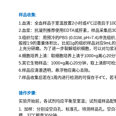
样品收集
:
1.
血清：全血样品于室温放置
2
小时或
4℃
过夜后于
10
2.
血浆：抗凝剂推荐使用
EDTA
或肝素，样品采集后
3
3.
组织匀浆：用预冷的
PBS (0.01M, pH=7.4)
冲洗组织
般按
1:9
的重量体积比，比如
1g
的组织样品对应
9mL
的
上充分研磨。为了进一步裂解组织细胞，可以对匀浆
4.
细胞培养上清：取细胞培养上清于
1000×g
离心
20
分
5.
其它生物样品：
1000×g
离心
20
分钟，取上清即可检
6.
样品应清澈透明，悬浮物应离心去除。
7.
样品收集后若在
1
周内进行检测的可保存于
4℃
，若
操作步骤
:
实验开始前，各试剂均应平衡至室温；试剂或样品配
1.
加样：分别设空白孔、标准孔、待测样品孔。空白
膜，
37℃
孵育
30
分钟。