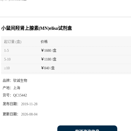
小鼠间羟肾上腺素(MN)elisa试剂盒
起订量 (盒)
价格
1-5
￥
1680 /盒
5-10
￥
1180 /盒
≥10
￥
840 /盒
品牌：
钦诚生物
产地：
上海
货号：
QC15442
发布日期：
2019-11-28
更新日期：
2026-08-04