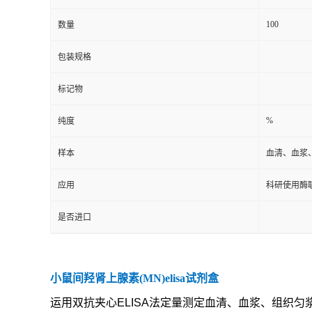
100
数量
包装规格
标记物
%
纯度
样本
血清、血浆
应用
科研使用酶
是否进口
小鼠间羟肾上腺素
(MN)elisa
试剂盒
运用
双抗夹心
ELISA
法定量测定血清、血浆、组织匀