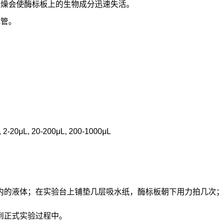
干燥会使酶标板上的生物成分迅速失活。
试管。
, 2-20μL, 20-200μL, 200-1000μL
内的液体；在实验台上铺垫几层吸水纸，酶标板朝下用力拍几次
到正式实验过程中。