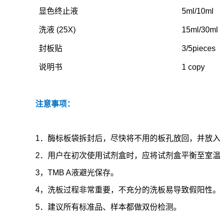
显色终止液
5
ml/10ml
洗液
(25X)
15ml/30ml
封板贴
3/5pieces
说明书
1 copy
注意事项：
1
．酶标板袋拆封后，尽快将不用的板孔放回，并放
2
．用户在初次使用试剂盒时，应将试剂盒平衡至室
3
，
TMB A
液避光保存。
4
，洗板过程非常重要，不充分的洗板易导致假阳性
5
．建议所有标准品、样本都做双份检测。