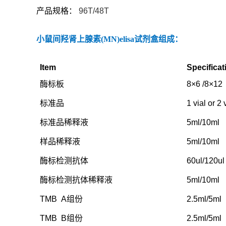
产品规格：
96T/48T
小鼠间羟肾上腺素
(MN)elisa
试剂盒
组成：
Item
Specificat
酶标板
8
×
6 /8
×
12
标准品
1
vial
or
2
标准品稀释液
5ml/10ml
样品稀释液
5ml/10ml
酶标检测抗体
60ul/120ul
酶标检测抗体稀释液
5ml/10ml
TMB
A
组份
2.5ml/5ml
TMB
B
组份
2.5ml/5ml