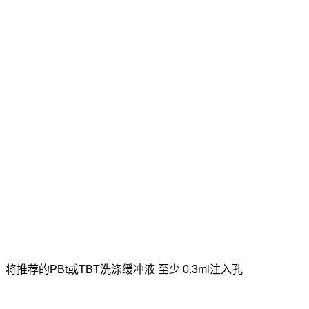
；将推荐的
PBt
或
TBT
洗涤缓冲液 至少
0.3ml
注入孔