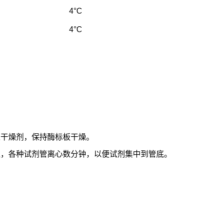
4°C
4°C
入干燥剂，保持酶标板干燥。
温，各种试剂管离心数分钟，以便试剂集中到管底。
。