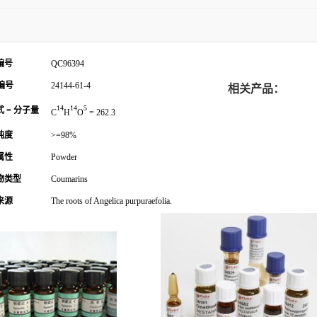
编号
QC96394
编号
24144-61-4
相关产品：
14
14
5
 = 分子量
C
H
O
= 262.3
纯度
>=98%
属性
Powder
物类型
Coumarins
来源
The roots of Angelica purpuraefolia.