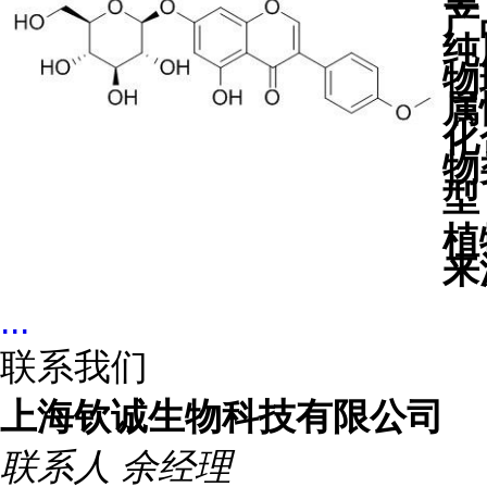
产
纯
物
属
化
物
型
植
来
...
联系我们
上海钦诚生物科技有限公司
联系人
余经理