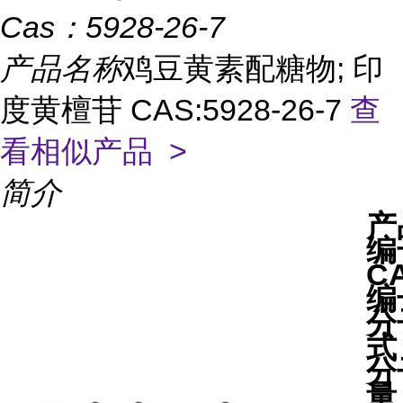
Cas：
5928-26-7
产品名称
鸡豆黄素配糖物; 印
度黄檀苷 CAS:5928-26-7
查
看相似产品 >
简介
产
编
C
编
分
式
分
量