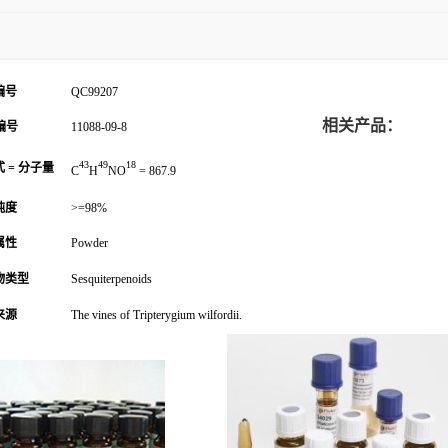
编号
QC99207
相关产品：
编号
11088-09-8
43
49
18
 = 分子量
C
H
NO
= 867.9
纯度
>=98%
属性
Powder
物类型
Sesquiterpenoids
来源
The vines of Tripterygium wilfordii.