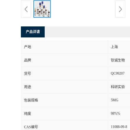
产品详请
产地
上海
品牌
钦诚生物
QC99207
货号
用途
科研实验
5MG
包装规格
98%%
纯度
11088-09-8
CAS编号