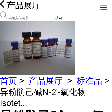
产品展厅
搜索
首页
>
产品展厅
>
标准品
>
异粉防己碱N-2'-氧化物
Isotet...