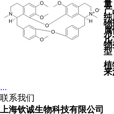
量
产
纯
物
属
化
物
型
植
来
...
联系我们
上海钦诚生物科技有限公司