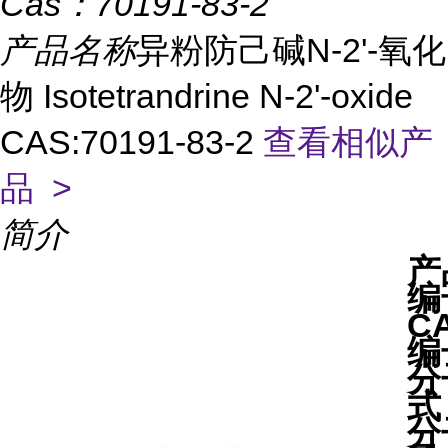
Cas：
70191-83-2
产品名称
异粉防己碱N-2'-氧化
物 Isotetrandrine N-2'-oxide
CAS:70191-83-2
查看相似产
品 >
简介
产
编
C
编
分
式
分