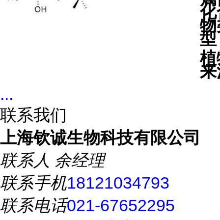
化
物
型
植
来
...
联系我们
上海钦诚生物科技有限公司
联系人
余经理
联系手机
18121034793
联系电话
021-67652295