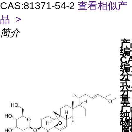
CAS:81371-54-2
查看相似产
品 >
简介
产
编
C
编
分
式
分
量
产
纯
物
属