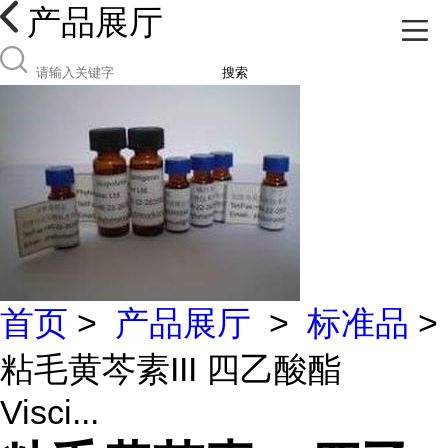
产品展厅
搜索
首页
>
产品展厅
>
标准品
>
粘毛黄芩素III 四乙酸酯
Visci...