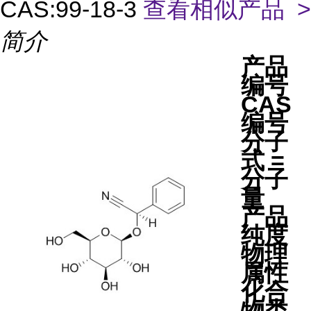
CAS:99-18-3
查看相似产品 >
简介
产品
编号
CAS
编号
分子
式 =
分子
量
产品
纯度
物理
属性
化合
物类