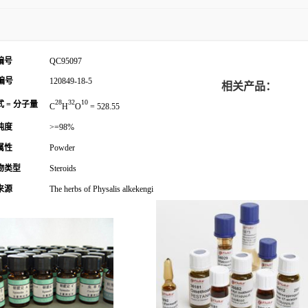
编号
QC95097
编号
120849-18-5
相关产品：
28
32
10
 = 分子量
C
H
O
= 528.55
纯度
>=98%
属性
Powder
物类型
Steroids
来源
The herbs of Physalis alkekengi