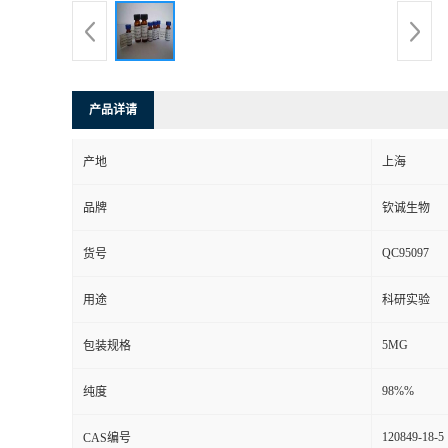
产品详请
产地
上海
品牌
钦诚生物
QC95097
货号
用途
科研实验
5MG
包装规格
98%%
纯度
120849-18-5
CAS编号