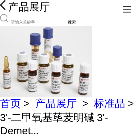
产品展厅
搜索
首页
>
产品展厅
>
标准品
>
3'-二甲氧基荜茇明碱 3'-
Demet...