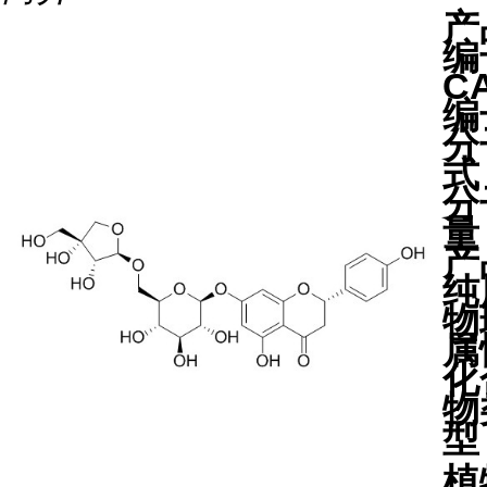
产
编
C
编
分
式
分
量
产
纯
物
属
化
物
型
植