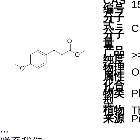
CAS
1
编号
分子
式 =
C
分子
量
产品
>
纯度
物理
Oi
属性
化合
物类
P
型
植物
T
来源
P
...