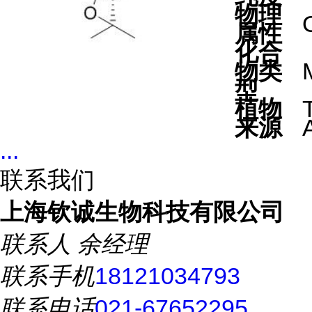
物理
O
属性
化合
物类
型
植物
T
来源
...
联系我们
上海钦诚生物科技有限公司
联系人
余经理
联系手机
18121034793
联系电话
021-67652295