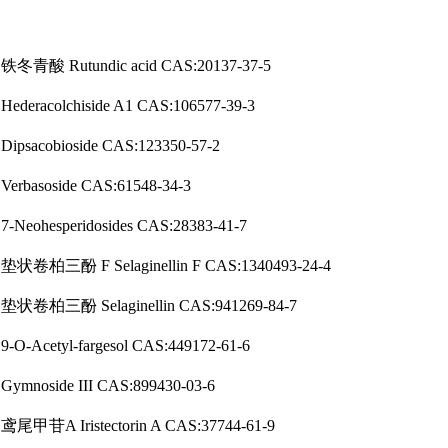
铁冬青酸 Rutundic acid CAS:20137-37-5
Hederacolchiside A1 CAS:106577-39-3
Dipsacobioside CAS:123350-57-2
Verbasoside CAS:61548-34-3
7-Neohesperidosides CAS:28383-41-7
垫状卷柏三酚 F Selaginellin F CAS:1340493-24-4
垫状卷柏三酚 Selaginellin CAS:941269-84-7
9-O-Acetyl-fargesol CAS:449172-61-6
Gymnoside III CAS:899430-03-6
鸢尾甲苷A Iristectorin A CAS:37744-61-9