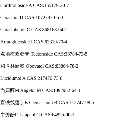
Cordifolioside A CAS:155179-20-7
Carasinol D CAS:1072797-66-0
Carasiphenol C CAS:868168-04-1
Arjunglucoside I CAS:62319-70-4
点地梅双糖苷 Tectoruside CAS:38784-73-5
和厚朴新酚 Obovatol CAS:83864-78-2
Lucidumol A CAS:217476-73-8
当归醇M Angelol M CAS:1092952-64-1
直铁线莲宁B Clemastanin B CAS:112747-98-5
牛蒡酚C Lappaol C CAS:64855-00-1