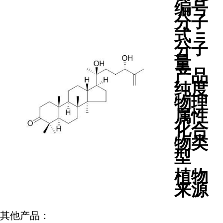
编号
分子
式 =
分子
量
产品
纯度
物理
属性
化合
物类
型
植物
来源
其他产品：