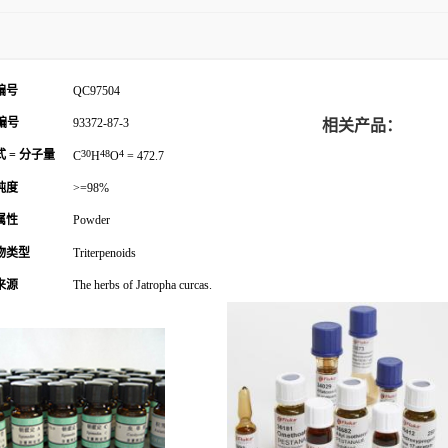
编号
QC97504
编号
93372-87-3
相关产品：
 = 分子量
30
48
4
C
H
O
= 472.7
纯度
>=98%
属性
Powder
物类型
Triterpenoids
来源
The herbs of Jatropha curcas.