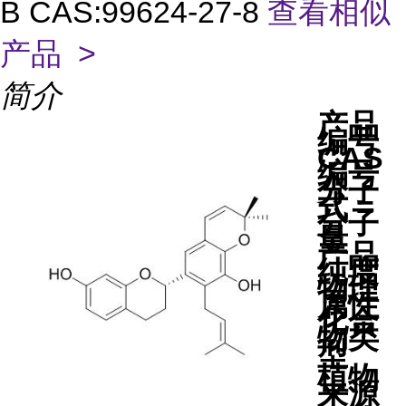
B CAS:99624-27-8
查看相似
产品 >
简介
产品
编号
CAS
编号
分子
式 =
分子
量
产品
纯度
物理
属性
化合
物类
型
植物
来源