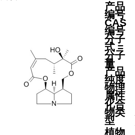
产品
编号
CAS
编号
分子
式 =
分子
量
产品
纯度
物理
属性
化合
物类
型
植物