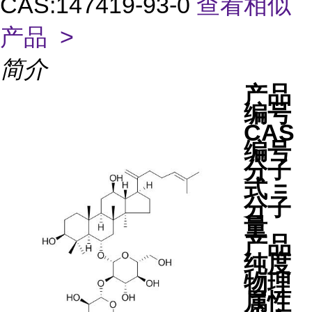
CAS:147419-93-0
查看相似
产品 >
简介
产品
编号
CAS
编号
分子
式 =
分子
量
产品
纯度
物理
属性