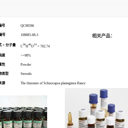
编号
QC90596
编号
108885-68-3
相关产品：
36
46
14
 = 分子量
C
H
O
= 702.74
纯度
>=98%
属性
Powder
物类型
Steroids
来源
The rhizomes of Schizocapsa plantaginea Hance