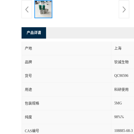
产品详请
产地
上海
品牌
钦诚生物
QC90596
货号
用途
科研使用
5MG
包装规格
98%%
纯度
108885-68-3
CAS编号