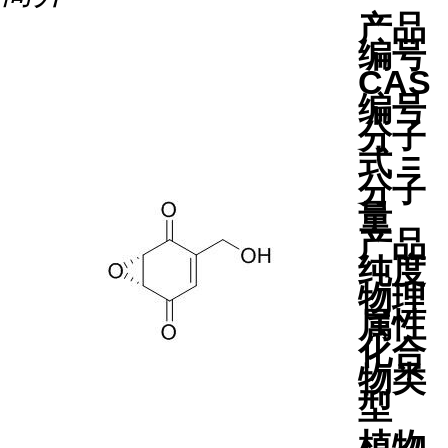
产品
编号
CAS
编号
分子
式 =
分子
量
产品
纯度
物理
属性
化合
物类
型
植物